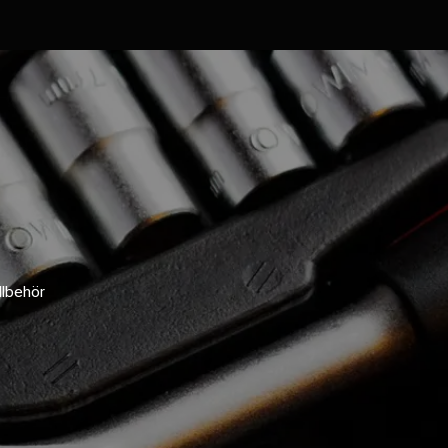
llbehör