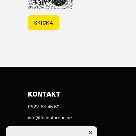
KONTAKT
0522-68 45 50
info@fritidsfordon.se
Spikvägen 7 451 75 UDDEVALLA
×