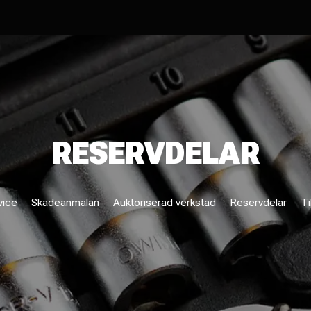
RESERVDELAR
vice
Skadeanmälan
Auktoriserad verkstad
Reservdelar
Ti