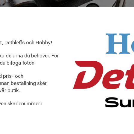
ght, Dethleffs och Hobby!
ika delarna du behöver. För
 du bifoga foton.
 pris- och
nan beställning sker.
vår butik.
även skadenummer i