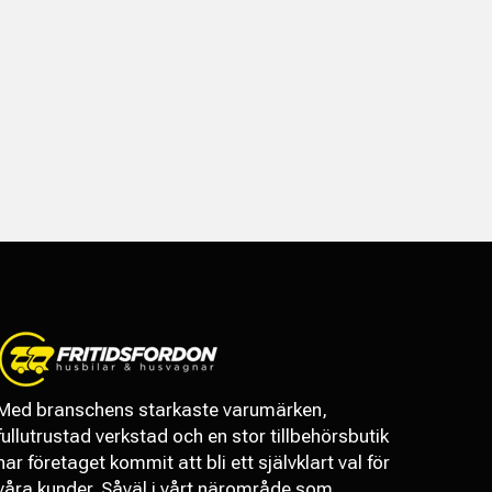
Med branschens starkaste varumärken,
fullutrustad verkstad och en stor tillbehörsbutik
har företaget kommit att bli ett självklart val för
våra kunder. Såväl i vårt närområde som