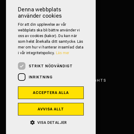
FÖLJ OSS PÅ SOCIALA MEDIER!
Denna webbplats
använder cookies
För att din upplevelse av vår
webbplats ska bli bättre använder vi
oss av cookies (kakor). Du kan när
som helst återkalla ditt samtycke. Läs
mer om hur vi hanterar insamlad data
i vår integritetspolicy.
Läs mer
STRIKT NÖDVÄNDIGT
INRIKTNING
FRITIDSFORDON TRESTAD 2026. ALL RIGHTS
RESERVED.
ACCEPTERA ALLA
INTEGRITETSPOLICY
POWERED BY EMPORI CMS
AVVISA ALLT
VISA DETALJER