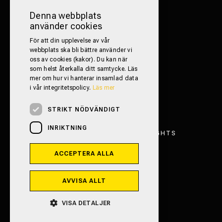
FÖLJ OSS PÅ SOCIALA MEDIER!
Denna webbplats
använder cookies
För att din upplevelse av vår
webbplats ska bli bättre använder vi
oss av cookies (kakor). Du kan när
som helst återkalla ditt samtycke. Läs
mer om hur vi hanterar insamlad data
i vår integritetspolicy.
Läs mer
STRIKT NÖDVÄNDIGT
INRIKTNING
FRITIDSFORDON TRESTAD 2026. ALL RIGHTS
RESERVED.
ACCEPTERA ALLA
INTEGRITETSPOLICY
POWERED BY EMPORI CMS
AVVISA ALLT
VISA DETALJER