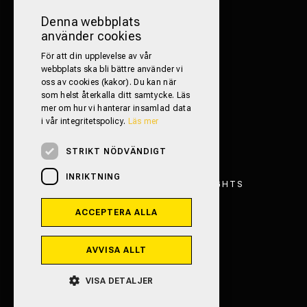
FÖLJ OSS PÅ SOCIALA MEDIER!
Denna webbplats
använder cookies
För att din upplevelse av vår
webbplats ska bli bättre använder vi
oss av cookies (kakor). Du kan när
som helst återkalla ditt samtycke. Läs
mer om hur vi hanterar insamlad data
i vår integritetspolicy.
Läs mer
STRIKT NÖDVÄNDIGT
INRIKTNING
FRITIDSFORDON TRESTAD 2026. ALL RIGHTS
RESERVED.
ACCEPTERA ALLA
INTEGRITETSPOLICY
POWERED BY EMPORI CMS
AVVISA ALLT
VISA DETALJER